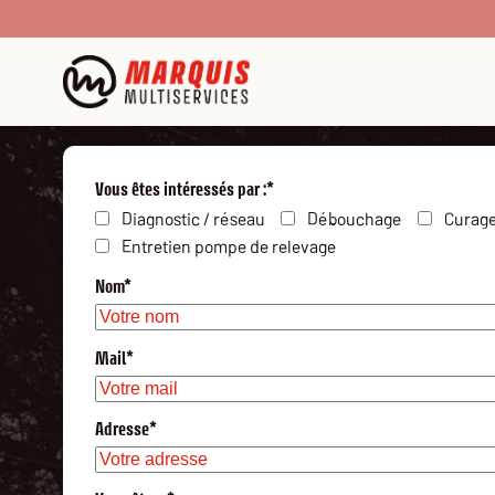
Un besoin ? Contactez-nous ! 
Vous êtes intéressés par :*
Diagnostic / réseau
Débouchage
Curag
Entretien pompe de relevage
Nom*
Débouchage
Diagnostic / réseau
canalisation
Curage canalisat
Mail*
Adresse*