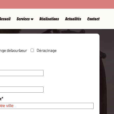
Accueil
Services
Réalisations
Actualités
Contact
Urgence débouchage
Planifier RDV
nge débourbeur
Déracinage
Entretien pompe de
e débourbeur
Déracinage canalisation
relevage
le*