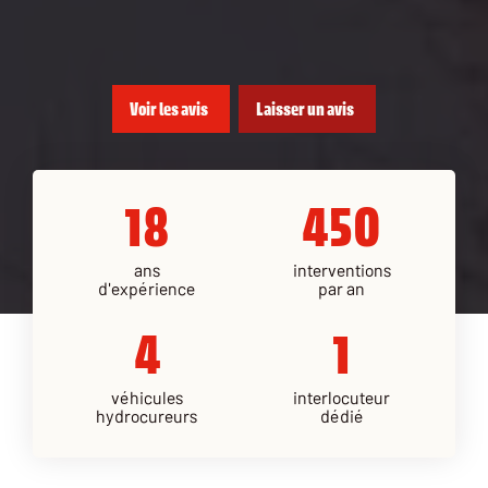
Voir les avis
Laisser un avis
18
450
ans
interventions
d'expérience
par an
4
1
véhicules
interlocuteur
hydrocureurs
dédié