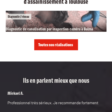
d'assainissement à Toulouse
Entretien et vidange de fosse septique à Tournefeuille
Vidange fosse septique
Vidange fosse septique
Diagnostic / réseau
Diagnostic / réseau
Vidange de fosse septique à Blagnac
Inspection caméra et diagnostic de canalisation à Colomiers
Diagnostic de canalisation par inspection caméra à Balma
Toutes nos réalisations
Ils en parlent mieux que nous
Mickael A.
Professionnel très sérieux. Je recommande fortement