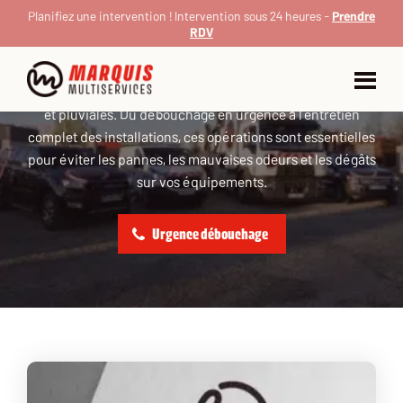
Assainissement à Toulouse
Planifiez une intervention ! Intervention sous 24 heures -
Prendre
RDV
L’assainissement à Toulouse regroupe l’ensemble des
interventions permettant d’assurer l’évacuation, le bon
fonctionnement et la pérennité des réseaux d’eaux usées
et pluviales. Du débouchage en urgence à l’entretien
complet des installations, ces opérations sont essentielles
pour éviter les pannes, les mauvaises odeurs et les dégâts
sur vos équipements.
Urgence débouchage