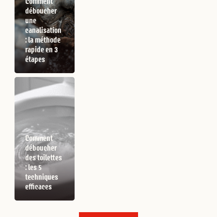
Comment
déboucher
une
canalisation
: la méthode
rapide en 3
étapes
Comment
déboucher
des toilettes
: les 5
techniques
efficaces